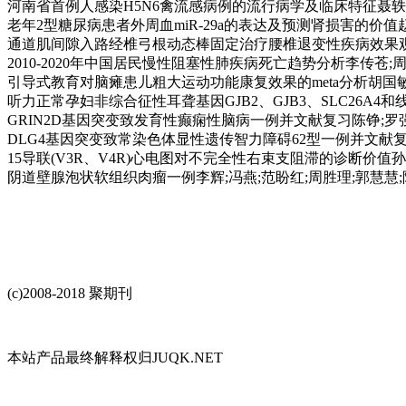
河南省首例人感染H5N6禽流感病例的流行病学及临床特征聂轶飞;赵升
老年2型糖尿病患者外周血miR-29a的表达及预测肾损害的价值赵向娅
通道肌间隙入路经椎弓根动态棒固定治疗腰椎退变性疾病效果观察王衡;
2010-2020年中国居民慢性阻塞性肺疾病死亡趋势分析李传苍;周雅冰
引导式教育对脑瘫患儿粗大运动功能康复效果的meta分析胡国敏;赵杨
听力正常孕妇非综合征性耳聋基因GJB2、GJB3、SLC26A4和线粒体
GRIN2D基因突变致发育性癫痫性脑病一例并文献复习陈铮;罗强;田
DLG4基因突变致常染色体显性遗传智力障碍62型一例并文献复习李毅
15导联(V3R、V4R)心电图对不完全性右束支阻滞的诊断价值孙茜;施
阴道壁腺泡状软组织肉瘤一例李辉;冯燕;范盼红;周胜理;郭慧慧;陈小辉
(c)2008-2018 聚期刊
本站产品最终解释权归JUQK.NET