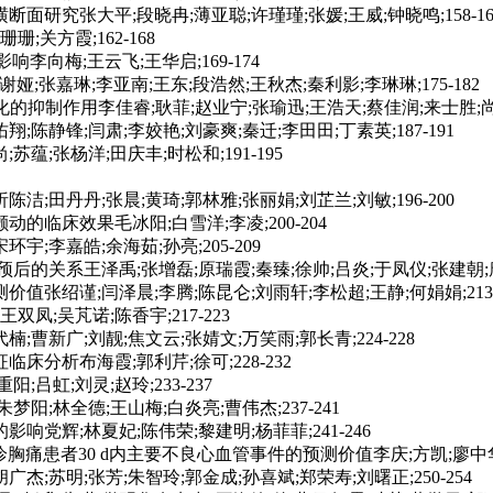
究张大平;段晓冉;薄亚聪;许瑾瑾;张媛;王威;钟晓鸣;158-16
关方霞;162-168
响李向梅;王云飞;王华启;169-174
谢娅;张嘉琳;李亚南;王东;段浩然;王秋杰;秦利影;李琳琳;175-182
制作用李佳睿;耿菲;赵业宁;张瑜迅;王浩天;蔡佳润;来士胜;尚宏周;
锋;闫肃;李姣艳;刘豪爽;秦迁;李田田;丁素英;187-191
张杨洋;田庆丰;时松和;191-195
丹丹;张晨;黄琦;郭林雅;张丽娟;刘芷兰;刘敏;196-200
床效果毛冰阳;白雪洋;李凌;200-204
;李嘉皓;余海茹;孙亮;205-209
系王泽禹;张增磊;原瑞霞;秦臻;徐帅;吕炎;于凤仪;张建朝;唐来仪;
谨;闫泽晨;李腾;陈昆仑;刘雨轩;李松超;王静;何娟娟;213-
;吴芃诺;陈香宇;217-223
广;刘靓;焦文云;张婧文;万笑雨;郭长青;224-228
析布海霞;郭利芹;徐可;228-232
吕虹;刘灵;赵玲;233-237
林全德;王山梅;白炎亮;曹伟杰;237-241
辉;林夏妃;陈伟荣;黎建明;杨菲菲;241-246
痛患者30 d内主要不良心血管事件的预测价值李庆;方凯;廖中华;尧鹏
;苏明;张芳;朱智玲;郭金成;孙喜斌;郑荣寿;刘曙正;250-254