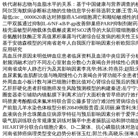
铁代谢标志物与血脂水平的关系：基于中国健康与营养调查的横断面研
阿尔茨海默病诊断标志物的生物信息学分析筛选郭文娜;王雪;马珊珊;
敲低circ＿0000620表达对肺腺癌A549细胞凋亡和顺铂敏感性的影
二甲双胍通过抑制IL-6/NF-κB/P-gp改善卵巢癌PARP抑制剂耐药
核壳温敏型药物载体负载槲皮素对SiO2诱导的大鼠巨噬细胞极化的抑
谷氨酰转肽酶正常高值累积暴露与代谢综合征发病的相关性王佑翔;陈静
基于安德森模型的河南省老年人自我医疗影响因素分析欧阳宗尚;苏蕴;
应用研究
高血压伴原因未明低钾血症患者临床资料及血清中炎症因子分析陈洁;田
射频消融术治疗不同左心室射血分数心力衰竭合并持续性心房颤动的临
河南省成年人静态行为及其影响因素李兆华;韩冰;符燕芬;赵阳;宋环宇
血尿素氮/血肌酐比值与晚期慢性心力衰竭合并肾功能不全患者预后的关
外周血血小板计数与淋巴细胞计数比值对心肾综合征预后的预测价值张绍
乙肝肝硬化患者肝细胞癌发生风险预测模型的构建秦进;岳宁宁;王双凤
圈套器牵引辅助内镜黏膜下剥离术治疗大面积食管早癌的疗效代楠;曹新
吗替麦考酚酯或来氟米特联合雷公藤多苷治疗难治性肾病综合征临床分
产前胎儿羊水染色体核型分析20849例殷贵霞;吴玥丽;麻雪利;朱重阳;
血液病合并念珠菌血症病原学特征与预后影响因素分析于爱萍;朱梦阳;
吸气肌训练联合常规康复训练对脑卒中患者膈肌运动和肺功能的影响党
HEART评分联合白细胞介素6、D-二聚体、抗心磷脂抗体对急诊胸
河南省肺癌病理类型变化趋势分析张玉红;郭兰伟;高晓乐;张琳;胡广杰