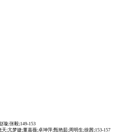
毅;149-153
亢梦婕;董嘉薇;卓坤萍;甄艳茹;周明生;徐茜;153-157