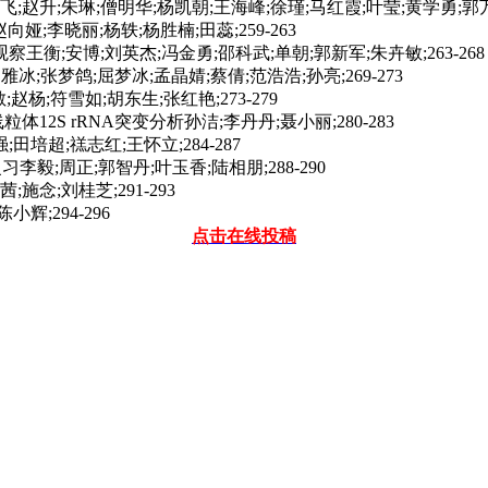
;朱琳;僧明华;杨凯朝;王海峰;徐瑾;马红霞;叶莹;黄学勇;郭万申;
;李晓丽;杨轶;杨胜楠;田蕊;259-263
安博;刘英杰;冯金勇;邵科武;单朝;郭新军;朱卉敏;263-268
;张梦鸽;屈梦冰;孟晶婧;蔡倩;范浩浩;孙亮;269-273
;符雪如;胡东生;张红艳;273-279
12S rRNA突变分析孙洁;李丹丹;聂小丽;280-283
培超;禚志红;王怀立;284-287
;周正;郭智丹;叶玉香;陆相朋;288-290
念;刘桂芝;291-293
;294-296
点击在线投稿