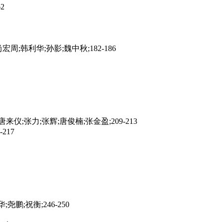
2
韩利华;孙影;魏中秋;182-186
张力;张辉;唐俊楠;张金盈;209-213
217
;祝衡;246-250