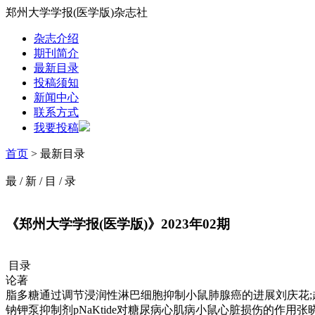
郑州大学学报(医学版)杂志社
杂志介绍
期刊简介
最新目录
投稿须知
新闻中心
联系方式
我要投稿
首页
> 最新目录
最
/
新
/
目
/
录
《郑州大学学报(医学版)》2023年02期
目录
论著
脂多糖通过调节浸润性淋巴细胞抑制小鼠肺腺癌的进展刘庆花;赵璇;张
钠钾泵抑制剂pNaKtide对糖尿病心肌病小鼠心脏损伤的作用张晓天;